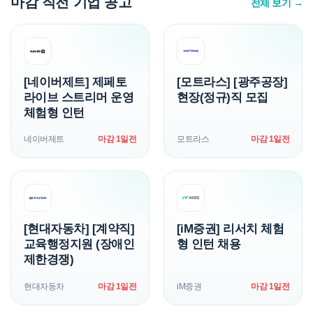
마감 직전 기업 공고
전체 보기 →
[네이버제트] 제페토
[모트라스] [광주공장]
라이브 스트리머 운영
현장(정규)직 모집
체험형 인턴
네이버제트
마감 1일전
모트라스
마감 1일전
[현대자동차] [계약직]
[iM증권] 리서치 체험
교육행정지원 (장애인
형 인턴 채용
제한경쟁)
현대자동차
마감 1일전
iM증권
마감 1일전