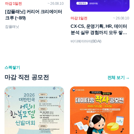
마감 1일전
~ 26.08.10
[잡플래닛] 커리어 크리에이터
크루 (~8/9)
마감 1일전
~ 26.08.10
CX·CS, 운영기획, HR, 데이터
잡플래닛
분석 실무 경험까지 모두 쌓고
싶다면? BDAI 9기 운영관리팀
비디에이아이(BDAI)
스펙쌓기
마감 직전 공모전
전체 보기 →