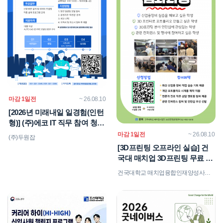
마감 1일전
~ 26.08.10
[2026년 미래내일 일경험(인턴
형)] (주)에코 IT 직무 참여 청년
모집! (~8/10)
마감 1일전
~ 26.08.10
(주)두원잡
[3D프린팅 오프라인 실습] 건
국대 매치업 3D프린팅 무료 실
습
건국대학교 매치업융합인재양성사업단