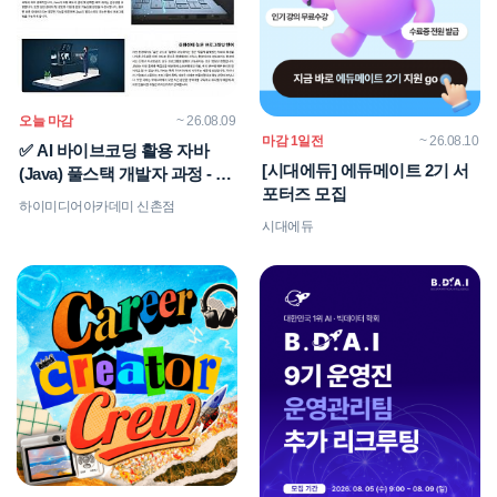
오늘 마감
~ 26.08.09
마감 1일전
~ 26.08.10
✅ AI 바이브코딩 활용 자바
[시대에듀] 에듀메이트 2기 서
(Java) 풀스택 개발자 과정 - 신
포터즈 모집
촌
하이미디어아카데미 신촌점
시대에듀