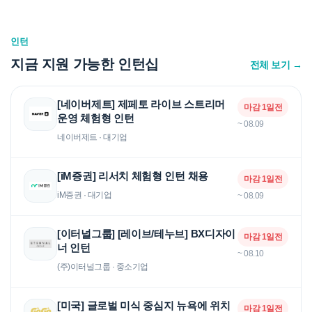
인턴
지금 지원 가능한 인턴십
전체 보기 →
[네이버제트] 제페토 라이브 스트리머
마감 1일전
운영 체험형 인턴
~ 08.09
네이버제트 · 대기업
[iM증권] 리서치 체험형 인턴 채용
마감 1일전
iM증권 · 대기업
~ 08.09
[이터널그룹] [레이브/테누브] BX디자이
마감 1일전
너 인턴
~ 08.10
(주)이터널그룹 · 중소기업
[미국] 글로벌 미식 중심지 뉴욕에 위치
마감 1일전