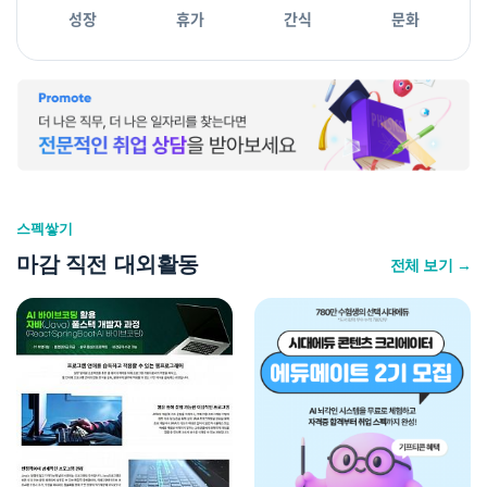
성장
휴가
간식
문화
스펙쌓기
마감 직전 대외활동
전체 보기 →