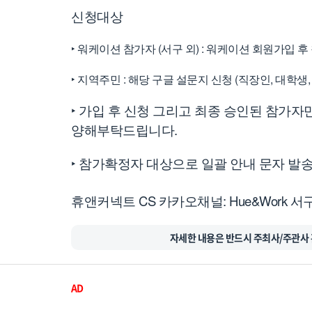
신청대상
‣ 워케이션 참가자 (서구 외) : 워케이션 회원가입 
‣ 지역주민 : 해당 구글 설문지 신청 (직장인, 대학생,
‣ 가입 후 신청 그리고 최종 승인된 참가자
양해부탁드립니다.
‣
참가확정자
대상으로
일괄
안내
문자
발
CS
: Hue&Work
휴앤커넥트
카카오채널
서
자세한 내용은 반드시 주최사/주관사 
AD