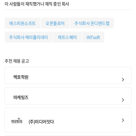
이 사람들이 재직했거나 재직 중인 회사
에스피원소프트
오픈플로어
주식회사 온디맨드랩
주식회사 메리홀리데이
제트스퀘어
INTsoft
추천 채용 공고
백호학원
keyboard_arrow_right
마케팅즈
keyboard_arrow_right
keyboard_arrow_right
(주)미디어잇다