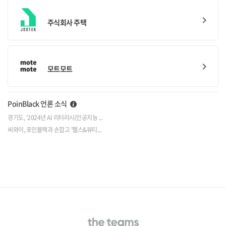
keyboard_arrow_right
주식회사 주택
keyboard_arrow_right
모트모트
PoinBlack 언론 소식
경기도, ‘2024년 AI 리터러시(인공지능 ...
씨와이, 포인블랙과 손잡고 '헬스&뷰티...