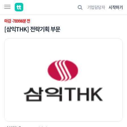
기업담당자
시작하기
마감 -78998분 전
[삼익THK] 전략기획 부문