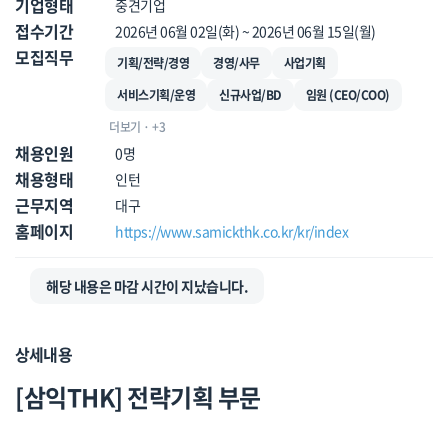
기업형태
중견기업
접수기간
2026년 06월 02일(화) ~ 2026년 06월 15일(월)
모집직무
기획/전략/경영
경영/사무
사업기획
서비스기획/운영
신규사업/BD
임원 (CEO/COO)
더보기 · +3
채용인원
0명
채용형태
인턴
근무지역
대구
홈페이지
https://www.samickthk.co.kr/kr/index
해당 내용은 마감 시간이 지났습니다.
상세내용
[삼익THK] 전략기획 부문