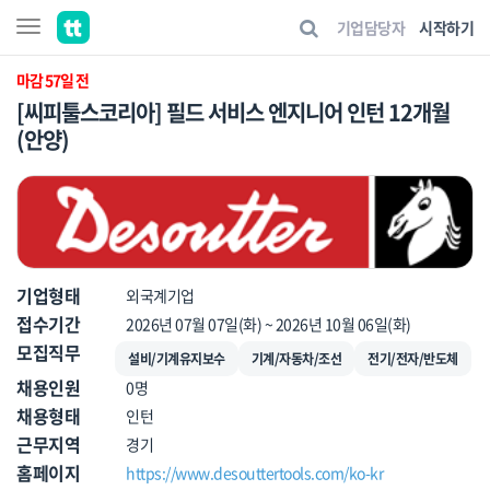
기업담당자
시작하기
마감 57일 전
[씨피툴스코리아] 필드 서비스 엔지니어 인턴 12개월
(안양)
기업형태
외국계기업
접수기간
2026년 07월 07일(화) ~ 2026년 10월 06일(화)
모집직무
설비/기계유지보수
기계/자동차/조선
전기/전자/반도체
채용인원
0명
채용형태
인턴
근무지역
경기
홈페이지
https://www.desouttertools.com/ko-kr