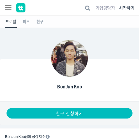
기업담당자
시작하기
프로필
피드
친구
BonJun Koo
친구 신청하기
BonJun Koo님의 공감지수