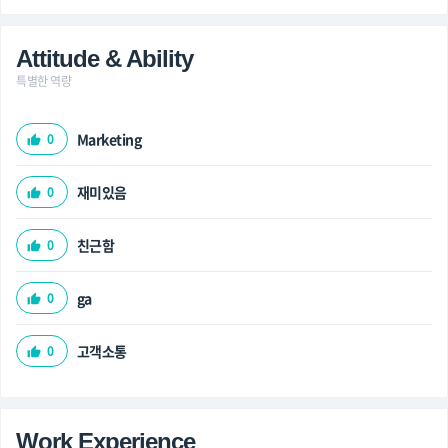
Attitude & Ability
특별한 역량
Marketing
0
thumb_up
재미있음
0
thumb_up
친근함
0
thumb_up
ga
0
thumb_up
고객소통
0
thumb_up
Work Experience