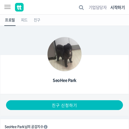
기업담당자
시작하기
프로필
피드
친구
SeoHee Park
친구 신청하기
SeoHee Park님의 공감지수