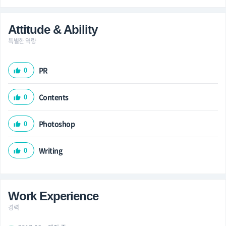
Attitude & Ability
특별한 역량
PR
0
thumb_up
Contents
0
thumb_up
Photoshop
0
thumb_up
Writing
0
thumb_up
Work Experience
경력