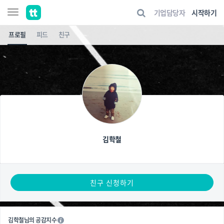
기업담당자
시작하기
프로필
피드
친구
김학철
친구 신청하기
김학철님의 공감지수