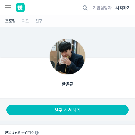
기업담당자
시작하기
프로필
피드
친구
한윤규
친구 신청하기
한윤규님의 공감지수