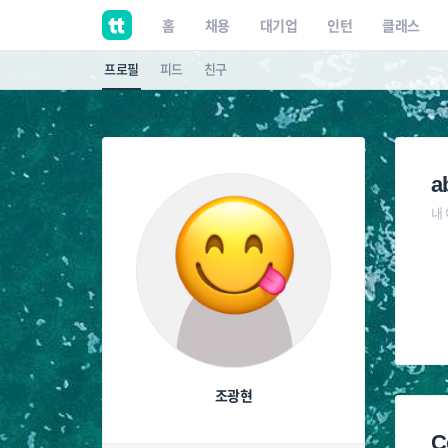
홈
채용
대기업
인턴
클래스
프로필
피드
친구
a
내
조광현
C