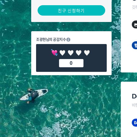
깃
친구 신청하기
조광현님의 공감지수
0
D
비