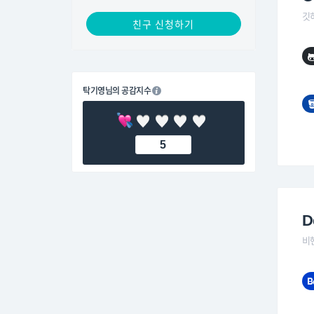
깃
친구 신청하기
탁기영님의 공감지수
5
D
비