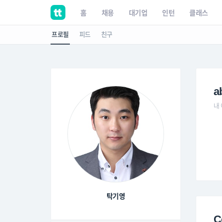
홈
채용
대기업
인턴
클래스
프로필
피드
친구
a
내
탁기영
C