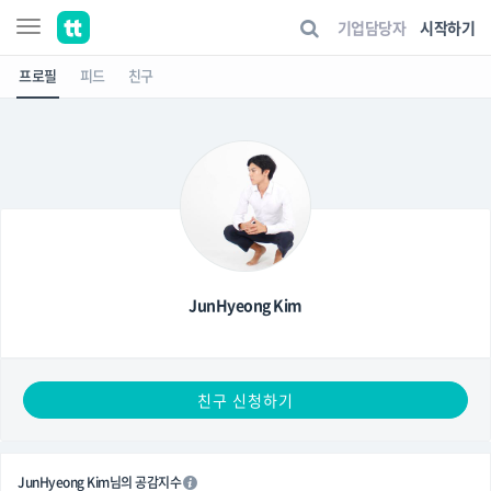
기업담당자
시작하기
프로필
피드
친구
JunHyeong Kim
친구 신청하기
JunHyeong Kim님의 공감지수