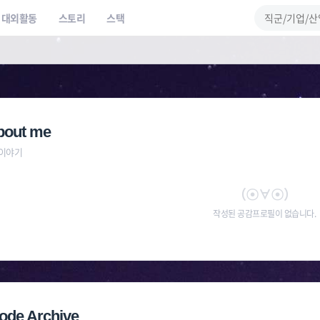
대외활동
스토리
스택
bout me
 이야기
（☉∀☉）
작성된 공감프로필이 없습니다.
ode Archive