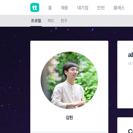
홈
채용
대기업
인턴
클래스
프로필
피드
친구
a
내
김헌
C