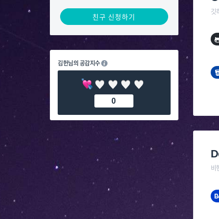
깃
친구 신청하기
김헌님의 공감지수
0
D
비