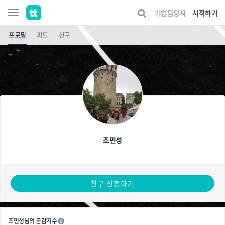
기업담당자
시작하기
프로필
피드
친구
조민성
친구 신청하기
조민성님의 공감지수