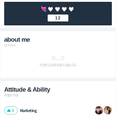
12
about me
내 이야기
⊙﹏⊙
작성된 공감프로필이 없습니다.
Attitude & Ability
특별한 역량
Marketing
2
thumb_up